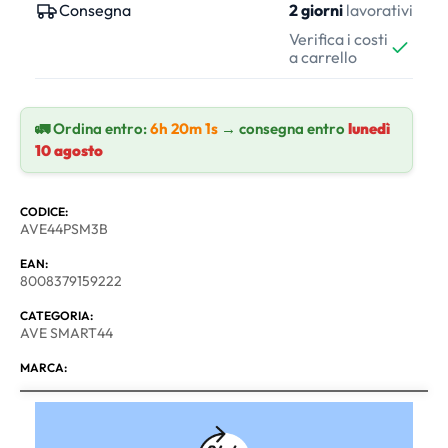
Consegna
2 giorni
lavorativi
Verifica i costi
a carrello
🚛 Ordina entro:
6h 20m 0s
→ consegna entro
lunedì
10 agosto
CODICE:
AVE44PSM3B
EAN:
8008379159222
CATEGORIA:
AVE SMART44
MARCA: