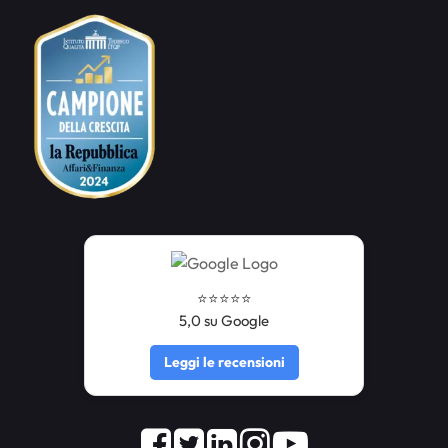
⭐️⭐️⭐️⭐️⭐️
5,0 su Google
Leggi le recensioni
Facebook
Twitter
LinkedIn
Instagram
Youtube