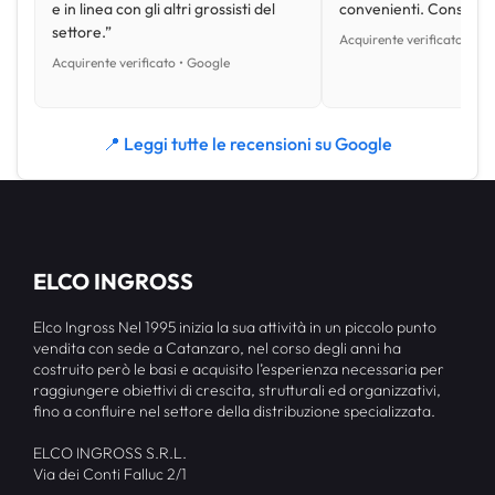
e in linea con gli altri grossisti del
convenienti. Consiglio
settore.”
Acquirente verificato • Go
Acquirente verificato • Google
📍 Leggi tutte le recensioni su Google
ELCO INGROSS
Elco Ingross Nel 1995 inizia la sua attività in un piccolo punto
vendita con sede a Catanzaro, nel corso degli anni ha
costruito però le basi e acquisito l’esperienza necessaria per
raggiungere obiettivi di crescita, strutturali ed organizzativi,
fino a confluire nel settore della distribuzione specializzata.
ELCO INGROSS S.R.L.
Via dei Conti Falluc 2/1