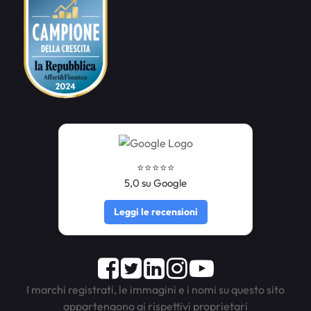
⭐️⭐️⭐️⭐️⭐️
5,0 su Google
Leggi le recensioni
Facebook
Twitter
LinkedIn
Instagram
Youtube
I marchi registrati, le immagini e i nomi su questo sito
appartengono ai rispettivi proprietari