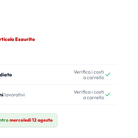
rticolo Esaurito
Verifica i costi
diata
a carrello
Verifica i costi
ni
lavorativi
a carrello
ntro
mercoledì 12 agosto