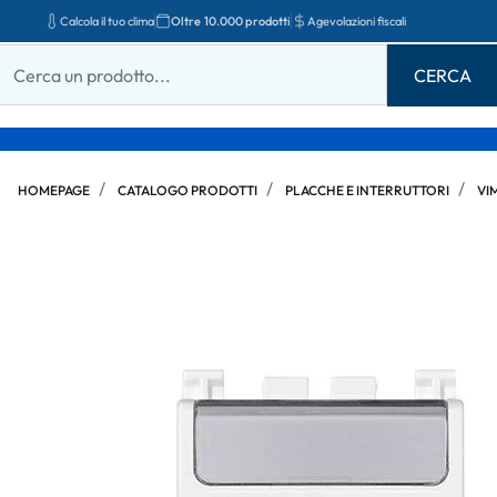
Calcola il tuo clima
Oltre 10.000 prodotti
Agevolazioni fiscali
HOMEPAGE
CATALOGO PRODOTTI
PLACCHE E INTERRUTTORI
VI