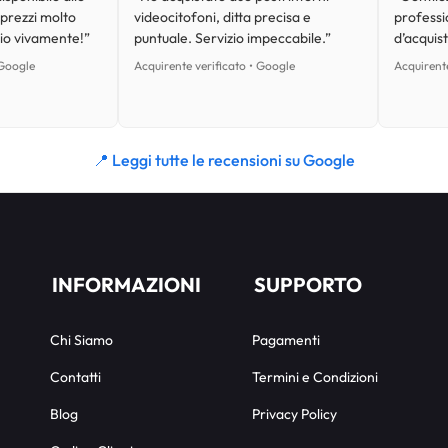
 prezzi molto
videocitofoni, ditta precisa e
professi
lio vivamente!”
puntuale. Servizio impeccabile.”
d’acquist
 Google
Acquirente verificato • Google
Acquirente
📍 Leggi tutte le recensioni su Google
INFORMAZIONI
SUPPORTO
Chi Siamo
Pagamenti
Contatti
Termini e Condizioni
Blog
Privacy Policy