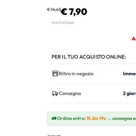
€ 7,90
€ 14,63
iva inclusa
A
PER IL TUO ACQUISTO ONLINE:
Ritiro in negozio
Imme
Consegna
2 gior
🚛 Ordina entro:
1h 2m 18s
→ consegna e