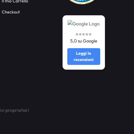
Il mio Carrello
Checkout
⭐️⭐️⭐️⭐️⭐️
5,0 su Google
Leggi le
recensioni
ivi proprietari