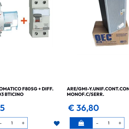
MATICO F80SG + DIFF.
ARE/GMI-Y.UNIF.CONT.CO
03 BTICINO
MONOF.C/SERR.
35
€ 36,80
Quantità