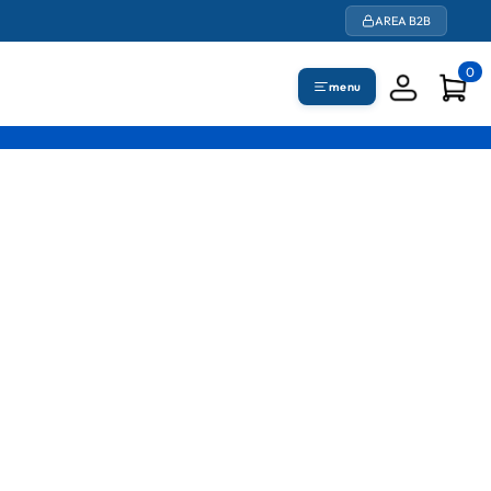
AREA B2B
0
menu