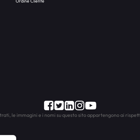
Ordine Cliente
Facebook
Twitter
LinkedIn
Instagram
Youtube
trati, le immagini e i nomi su questo sito appartengono ai rispett