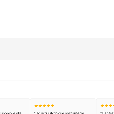
★★★★★
★★★
isponibile alle
“Ho acquistato due posti interni
“Gentilez