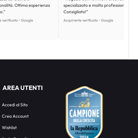
onalità. Ottima esperienza
specializzato e molto professionale.
o.”
Consigliato!”
 verificato • Google
Acquirente verificato • Google
AREA UTENTI
Accedi al Sito
Crea Account
Wishlist