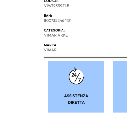
CODICE:
VIW19339.11.B
EAN:
8007352464131
CATEGORIA:
VIMAR ARKE
MARCA:
VIMAR
ASSISTENZA
DIRETTA