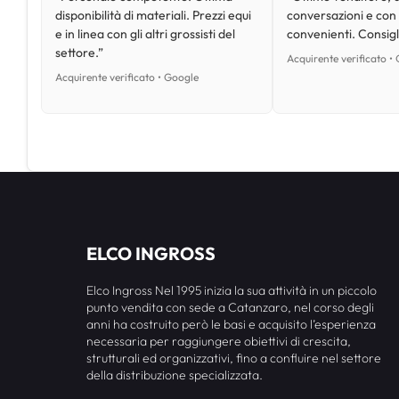
disponibilità di materiali. Prezzi equi
conversazioni e con
e in linea con gli altri grossisti del
convenienti. Consig
settore.”
Acquirente verificato •
Acquirente verificato • Google
ELCO INGROSS
Elco Ingross Nel 1995 inizia la sua attività in un piccolo
punto vendita con sede a Catanzaro, nel corso degli
anni ha costruito però le basi e acquisito l’esperienza
necessaria per raggiungere obiettivi di crescita,
strutturali ed organizzativi, fino a confluire nel settore
della distribuzione specializzata.