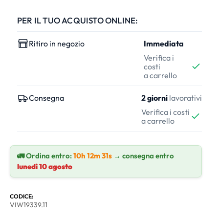
PER IL TUO ACQUISTO ONLINE:
Ritiro in negozio
Immediata
Verifica i
costi
a carrello
Consegna
2 giorni
lavorativi
Verifica i costi
a carrello
🚛 Ordina entro:
10h 12m 31s
→ consegna entro
lunedì 10 agosto
CODICE:
VIW19339.11