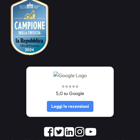
⭐️⭐️⭐️⭐️⭐️
5,0 su Google
Leggi le recensioni
Facebook
Twitter
LinkedIn
Instagram
Youtube