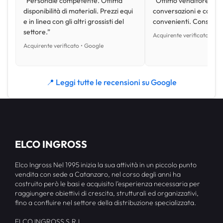
“Personale competente. Ottima
“Ottimo venditore, disp
disponibilità di materiali. Prezzi equi
conversazioni e con pr
e in linea con gli altri grossisti del
convenienti. Consiglio
settore.”
Acquirente verificato • Go
Acquirente verificato • Google
📍 Leggi tutte le recensioni su Google
ELCO INGROSS
Elco Ingross Nel 1995 inizia la sua attività in un piccolo punto
vendita con sede a Catanzaro, nel corso degli anni ha
costruito però le basi e acquisito l’esperienza necessaria per
raggiungere obiettivi di crescita, strutturali ed organizzativi,
fino a confluire nel settore della distribuzione specializzata.
ELCO INGROSS S.R.L.