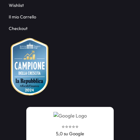
Wishlist
Il mio Carrello
Checkout
⭐️⭐️⭐️⭐️⭐️
5,0 su Google