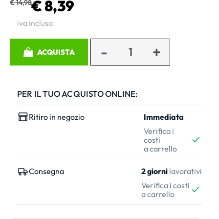
€ 8,39
€ 14,98
iva inclusa
Quantità
ACQUISTA
PER IL TUO ACQUISTO ONLINE:
Ritiro in negozio
Immediata
Verifica i
costi
a carrello
Consegna
2 giorni
lavorativi
Verifica i costi
a carrello