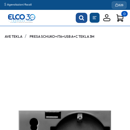
Agevolazioni fiscali
B2B
0
AVE TEKLA
PRESA SCHUKO+ITA+USB A+C TEKLA 3M