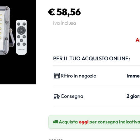
€ 58,56
iva inclusa
A
PER IL TUO ACQUISTO ONLINE:
Ritiro in negozio
Imme
Consegna
2 gior
🚛 Acquista
oggi
per consegna indicativ