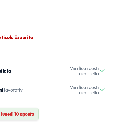
rticolo Esaurito
Verifica i costi
diata
a carrello
Verifica i costi
ni
lavorativi
a carrello
a
lunedì 10 agosto