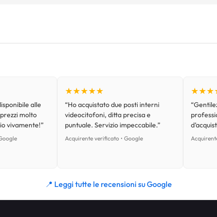
★★★★★
★★★
isponibile alle
“Ho acquistato due posti interni
“Gentilez
 prezzi molto
videocitofoni, ditta precisa e
professi
lio vivamente!”
puntuale. Servizio impeccabile.”
d’acquist
 Google
Acquirente verificato • Google
Acquirente
📍 Leggi tutte le recensioni su Google