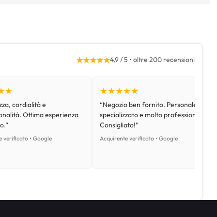
★★★★★
4,9 / 5 • oltre 200 recensioni
★★
★★★★★
za, cordialità e
“Negozio ben fornito. Personale
onalità. Ottima esperienza
specializzato e molto professionale.
o.”
Consigliato!”
 verificato • Google
Acquirente verificato • Google