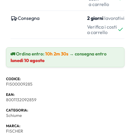
a carrello
Consegna
2 giorni
lavorativi
Verifica i costi
a carrello
🚛 Ordina entro:
10h 2m 30s
→ consegna entro
lunedì 10 agosto
CODICE:
FIS00009285
EAN:
8001132092859
CATEGORIA:
Schiume
MARCA:
FISCHER