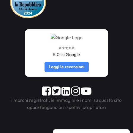
⭐️⭐️⭐️⭐️⭐️
5,0 su Google
Leggi le recensioni
Facebook
Twitter
LinkedIn
Instagram
Youtube
I marchi registrati, le immagini e i nomi su questo sito
appartengono ai rispettivi proprietari