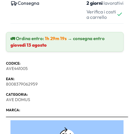
Consegna
2 giorni
lavorativi
Verifica i costi
a carrello
🚛 Ordina entro:
1h 29m 19s
→ consegna entro
giovedì 13 agosto
CODICE:
AVE441005
EAN:
8008379062959
CATEGORIA:
AVE DOMUS
MARCA: