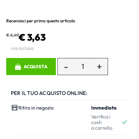
Recensisci per primo questo articolo
€ 3,63
€ 6,49
iva inclusa
Quantità
ACQUISTA
PER IL TUO ACQUISTO ONLINE:
Ritiro in negozio
Immediata
Verifica i
costi
a carrello