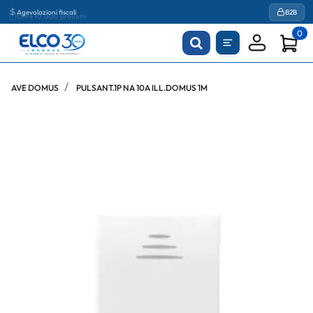
Agevolazioni fiscali
B2B
0
AVE DOMUS
PULSANT.1P NA 10A ILL.DOMUS 1M