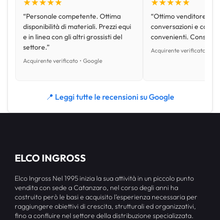
★★★★★
★★★★★
“Personale competente. Ottima
“Ottimo venditore, disp
disponibilità di materiali. Prezzi equi
conversazioni e con pr
e in linea con gli altri grossisti del
convenienti. Consiglio
settore.”
Acquirente verificato • Go
Acquirente verificato • Google
📍 Leggi tutte le recensioni su Google
ELCO INGROSS
Elco Ingross Nel 1995 inizia la sua attività in un piccolo punto
vendita con sede a Catanzaro, nel corso degli anni ha
costruito però le basi e acquisito l’esperienza necessaria per
raggiungere obiettivi di crescita, strutturali ed organizzativi,
fino a confluire nel settore della distribuzione specializzata.