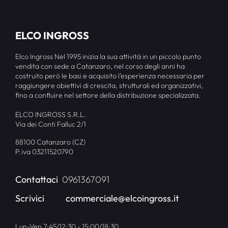
ELCO INGROSS
Elco Ingross Nel 1995 inizia la sua attività in un piccolo punto
vendita con sede a Catanzaro, nel corso degli anni ha
costruito però le basi e acquisito l’esperienza necessaria per
raggiungere obiettivi di crescita, strutturali ed organizzativi,
fino a confluire nel settore della distribuzione specializzata.
ELCO INGROSS S.R.L.
Via dei Conti Falluc 2/1
88100 Catanzaro (CZ)
P.iva 03211520790
Contattaci
0961367091
Scrivici
commerciale@elcoingross.it
Lun-Ven 7:45/12:30 - 15:00/18:30