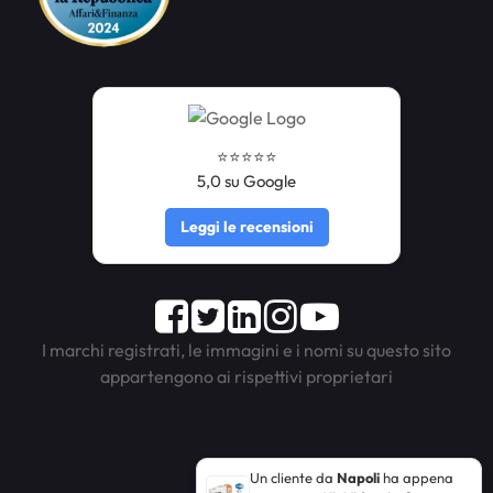
⭐️⭐️⭐️⭐️⭐️
5,0 su Google
Leggi le recensioni
Facebook
Twitter
LinkedIn
Instagram
Youtube
I marchi registrati, le immagini e i nomi su questo sito
appartengono ai rispettivi proprietari
Un cliente da
Napoli
ha appena