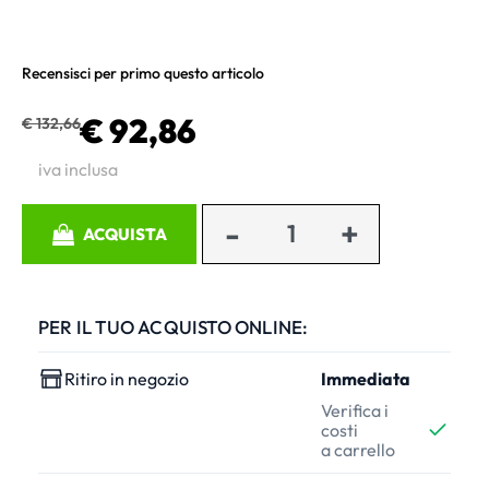
Recensisci per primo questo articolo
€ 92,86
€ 132,66
iva inclusa
Quantità
ACQUISTA
PER IL TUO ACQUISTO ONLINE:
Ritiro in negozio
Immediata
Verifica i
costi
a carrello