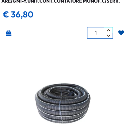
ARE/GMI-Y.UNIF.CONT.CONTATORE MONOF.C/SERR.
€ 36,80
Quantità