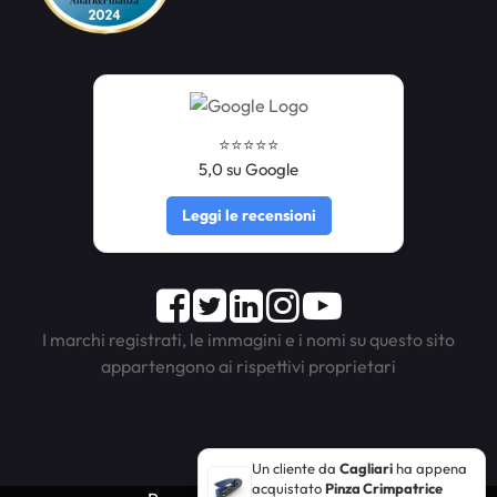
⭐️⭐️⭐️⭐️⭐️
5,0 su Google
Leggi le recensioni
Facebook
Twitter
LinkedIn
Instagram
Youtube
I marchi registrati, le immagini e i nomi su questo sito
appartengono ai rispettivi proprietari
Un cliente da
Cagliari
ha appena
acquistato
Pinza Crimpatrice