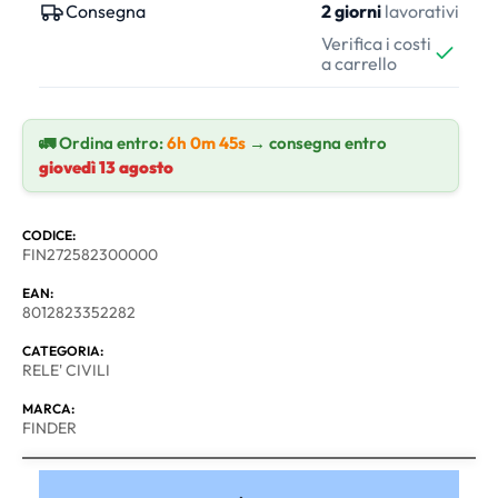
Consegna
2 giorni
lavorativi
Verifica i costi
a carrello
🚛 Ordina entro:
6h 0m 44s
→ consegna entro
giovedì 13 agosto
CODICE:
FIN272582300000
EAN:
8012823352282
CATEGORIA:
RELE' CIVILI
MARCA:
FINDER