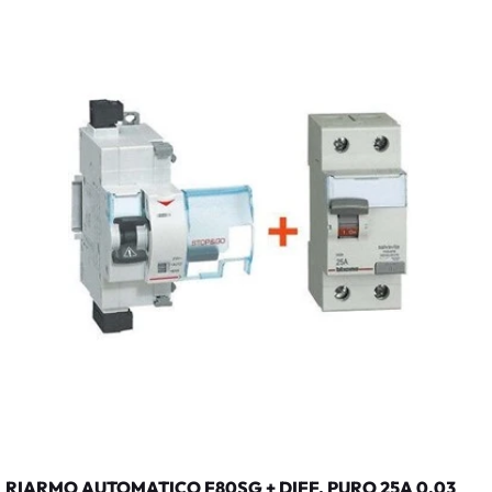
RIARMO AUTOMATICO F80SG + DIFF. PURO 25A 0,03