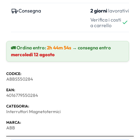
Consegna
2 giorni
lavorativi
Verifica i costi
a carrello
🚛 Ordina entro:
2h 44m 53s
→ consegna entro
mercoledì 12 agosto
CODICE:
ABBS550284
EAN:
4016779550284
CATEGORIA:
Interruttori Magnetotermici
MARCA:
ABB