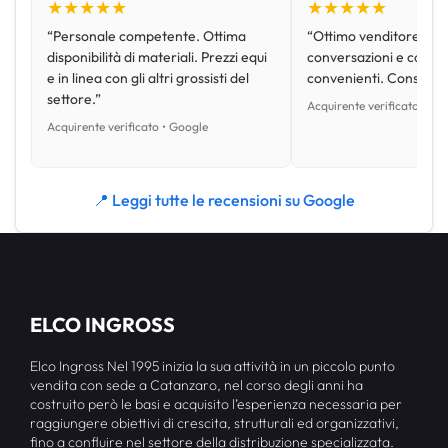
★★★★★
★★★★★
“Personale competente. Ottima
“Ottimo venditore, disp
disponibilità di materiali. Prezzi equi
conversazioni e con pr
e in linea con gli altri grossisti del
convenienti. Consiglio
settore.”
Acquirente verificato • Go
Acquirente verificato • Google
📍 Leggi tutte le recensioni su Google
ELCO INGROSS
Elco Ingross Nel 1995 inizia la sua attività in un piccolo punto
vendita con sede a Catanzaro, nel corso degli anni ha
costruito però le basi e acquisito l’esperienza necessaria per
raggiungere obiettivi di crescita, strutturali ed organizzativi,
fino a confluire nel settore della distribuzione specializzata.