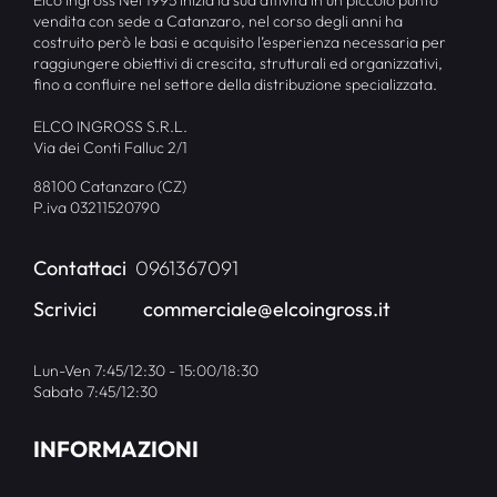
Elco Ingross Nel 1995 inizia la sua attività in un piccolo punto
vendita con sede a Catanzaro, nel corso degli anni ha
costruito però le basi e acquisito l’esperienza necessaria per
raggiungere obiettivi di crescita, strutturali ed organizzativi,
fino a confluire nel settore della distribuzione specializzata.
ELCO INGROSS S.R.L.
Via dei Conti Falluc 2/1
88100 Catanzaro (CZ)
P.iva 03211520790
Contattaci
0961367091
Scrivici
commerciale@elcoingross.it
Lun-Ven 7:45/12:30 - 15:00/18:30
Sabato 7:45/12:30
INFORMAZIONI