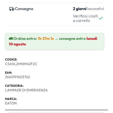
Consegna
2 giorni
lavorativi
Verifica i costi
a carrello
🚛 Ordina entro:
1h 37m 0s
→ consegna entro
lunedì
10 agosto
CODICE:
CSASL2MNM42F2C
EAN:
3660191603762
CATEGORIA:
LAMPADE DI EMERGENZA
MARCA:
EATON