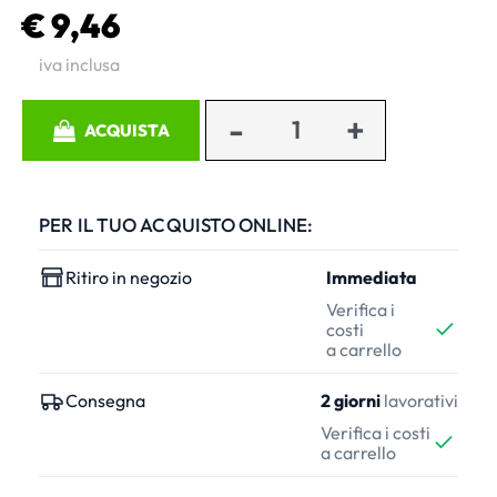
€ 9,46
iva inclusa
Quantità
ACQUISTA
PER IL TUO ACQUISTO ONLINE:
Ritiro in negozio
Immediata
Verifica i
costi
a carrello
Consegna
2 giorni
lavorativi
Verifica i costi
a carrello