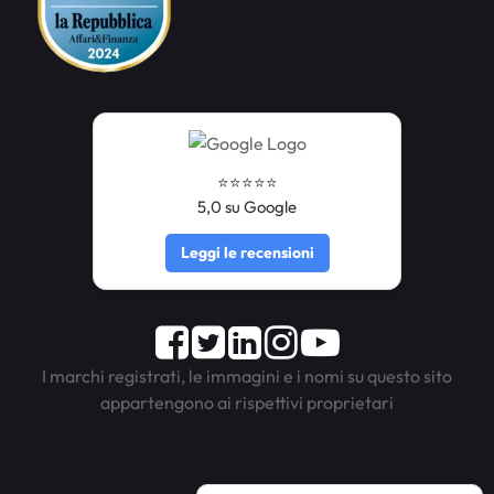
⭐️⭐️⭐️⭐️⭐️
5,0 su Google
Leggi le recensioni
Facebook
Twitter
LinkedIn
Instagram
Youtube
I marchi registrati, le immagini e i nomi su questo sito
appartengono ai rispettivi proprietari