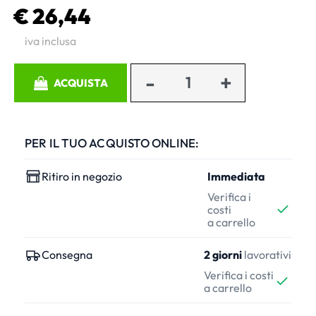
€ 26,44
iva inclusa
Quantità
ACQUISTA
PER IL TUO ACQUISTO ONLINE:
Ritiro in negozio
Immediata
Verifica i
costi
a carrello
Consegna
2 giorni
lavorativi
Verifica i costi
a carrello