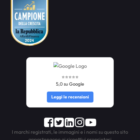
⭐️⭐️⭐️⭐️⭐️
5,0 su Google
Leggi le recensioni
Facebook
Twitter
LinkedIn
Instagram
Youtube
I marchi registrati, le immagini e i nomi su questo sito
appartengono ai rispettivi proprietari