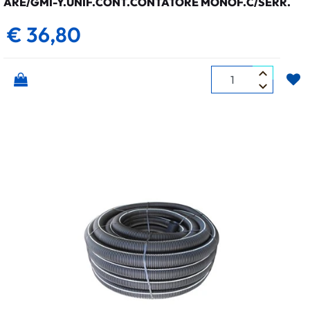
ARE/GMI-Y.UNIF.CONT.CONTATORE MONOF.C/SERR.
€ 36,80
Quantità