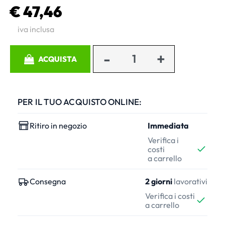
€ 47,46
iva inclusa
Quantità
ACQUISTA
PER IL TUO ACQUISTO ONLINE:
Ritiro in negozio
Immediata
Verifica i
costi
a carrello
Consegna
2 giorni
lavorativi
Verifica i costi
a carrello