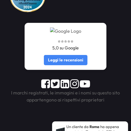
⭐️⭐️⭐️⭐️⭐️
5,0 su Google
Leggi le recensioni
Facebook
Twitter
LinkedIn
Instagram
Youtube
I marchi registrati, le immagini e i nomi su questo sito
appartengono ai rispettivi proprietari
Un cliente da
Roma
ha appena