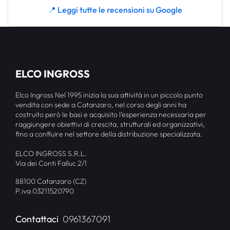
📍 Leggi tutte le recensioni su Google
ELCO INGROSS
Elco Ingross Nel 1995 inizia la sua attività in un piccolo punto
vendita con sede a Catanzaro, nel corso degli anni ha
costruito però le basi e acquisito l’esperienza necessaria per
raggiungere obiettivi di crescita, strutturali ed organizzativi,
fino a confluire nel settore della distribuzione specializzata.
ELCO INGROSS S.R.L.
Via dei Conti Falluc 2/1
88100 Catanzaro (CZ)
P.iva 03211520790
Contattaci
0961367091