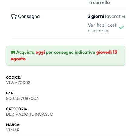
a carrello
Consegna
2 giorni
lavorativi
Verifica i costi
a carrello
🚛 Acquista
oggi
per consegna indicativa
giovedì 13
agosto
CODICE:
VIWV70002
EAN:
8007352082007
CATEGORIA:
DERIVAZIONE INCASSO
MARCA:
VIMAR