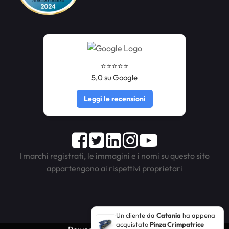
⭐️⭐️⭐️⭐️⭐️
5,0 su Google
Leggi le recensioni
Facebook
Twitter
LinkedIn
Instagram
Youtube
I marchi registrati, le immagini e i nomi su questo sito
appartengono ai rispettivi proprietari
Un cliente da
Catania
ha appena
acquistato
Pinza Crimpatrice