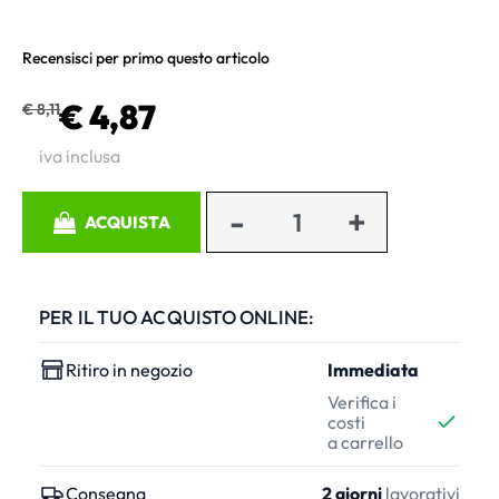
Recensisci per primo questo articolo
€ 4,87
€ 8,11
iva inclusa
Quantità
ACQUISTA
PER IL TUO ACQUISTO ONLINE:
Ritiro in negozio
Immediata
Verifica i
costi
a carrello
Consegna
2 giorni
lavorativi