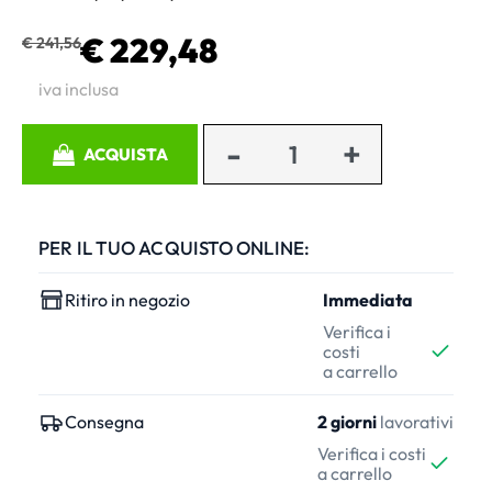
€ 229,48
€ 241,56
iva inclusa
Quantità
ACQUISTA
PER IL TUO ACQUISTO ONLINE:
Ritiro in negozio
Immediata
Verifica i
costi
a carrello
Consegna
2 giorni
lavorativi
Verifica i costi
a carrello