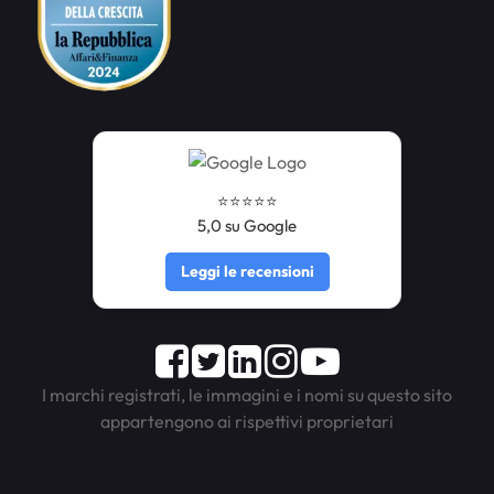
⭐️⭐️⭐️⭐️⭐️
5,0 su Google
Leggi le recensioni
Facebook
Twitter
LinkedIn
Instagram
Youtube
I marchi registrati, le immagini e i nomi su questo sito
appartengono ai rispettivi proprietari