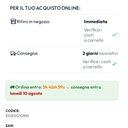
PER IL TUO ACQUISTO ONLINE:
Ritiro in negozio
Immediata
Verifica i
costi
a carrello
Consegna
2 giorni
lavorativi
Verifica i costi
a carrello
🚛 Ordina entro:
5h 42m 58s
→ consegna entro
lunedì
10 agosto
CODICE:
EGRSG108M
EAN: