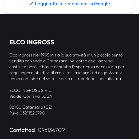
📍 Leggi tutte le recensioni su Google
ELCO INGROSS
Elco Ingross Nel 1995 inizia la sua attività in un piccolo punto
vendita con sede a Catanzaro, nel corso degli anni ha
costruito però le basi e acquisito l’esperienza necessaria per
raggiungere obiettivi di crescita, strutturali ed organizzativi,
fino a confluire nel settore della distribuzione specializzata.
ELCO INGROSS S.R.L.
Via dei Conti Falluc 2/1
88100 Catanzaro (CZ)
P.iva 03211520790
Contattaci
0961367091