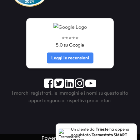
⭐️⭐️⭐️⭐️⭐️
5,0 su Google
Leggi le recensioni
Facebook
Twitter
LinkedIn
Instagram
Youtube
I marchi registrati, le immagini e i nomi su questo sito
appartengono ai rispettivi proprietari
Un cliente da
Trieste
ha appena
acquistato
Termostato SMART
Powered by
Passepartout