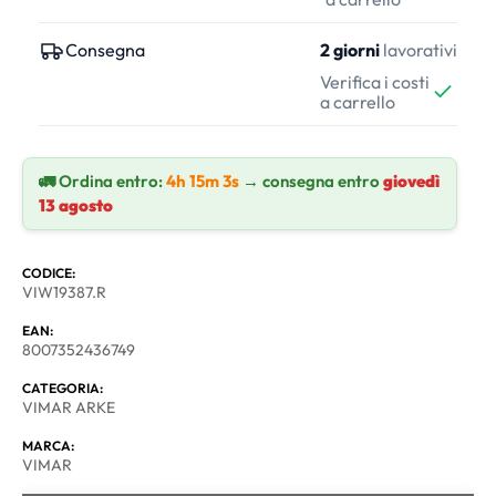
Consegna
2 giorni
lavorativi
Verifica i costi
a carrello
🚛 Ordina entro:
4h 15m 3s
→ consegna entro
giovedì
13 agosto
CODICE:
VIW19387.R
EAN:
8007352436749
CATEGORIA:
VIMAR ARKE
MARCA:
VIMAR