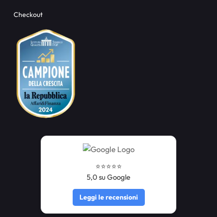
Checkout
⭐️⭐️⭐️⭐️⭐️
5,0 su Google
Leggi le recensioni