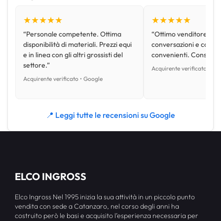
★★★★★
★★★★★
“Personale competente. Ottima
“Ottimo venditore, disp
disponibilità di materiali. Prezzi equi
conversazioni e con pr
e in linea con gli altri grossisti del
convenienti. Consiglio
settore.”
Acquirente verificato • Go
Acquirente verificato • Google
📍 Leggi tutte le recensioni su Google
ELCO INGROSS
Elco Ingross Nel 1995 inizia la sua attività in un piccolo punto
vendita con sede a Catanzaro, nel corso degli anni ha
costruito però le basi e acquisito l’esperienza necessaria per