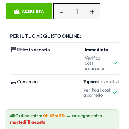
Quantità
ACQUISTA
PER IL TUO ACQUISTO ONLINE:
Ritiro in negozio
Immediata
Verifica i
costi
a carrello
Consegna
2 giorni
lavorativi
Verifica i costi
a carrello
🚛 Ordina entro:
0h 43m 33s
→ consegna entro
martedì 11 agosto