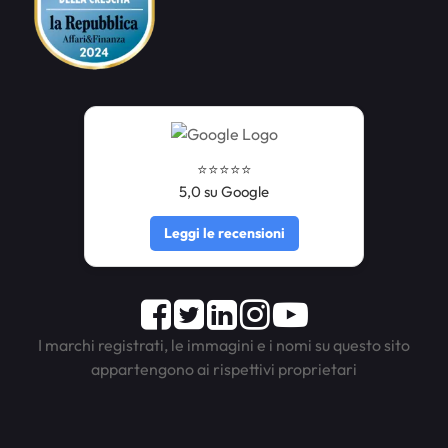
⭐️⭐️⭐️⭐️⭐️
5,0 su Google
Leggi le recensioni
Facebook
Twitter
LinkedIn
Instagram
Youtube
I marchi registrati, le immagini e i nomi su questo sito
appartengono ai rispettivi proprietari