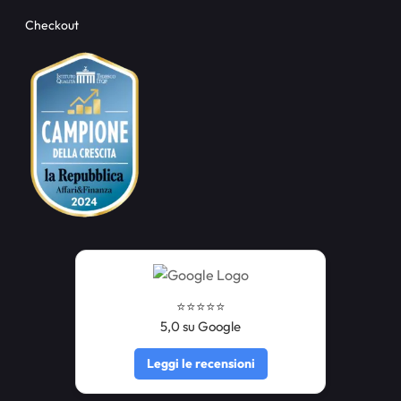
Checkout
⭐️⭐️⭐️⭐️⭐️
5,0 su Google
Leggi le recensioni