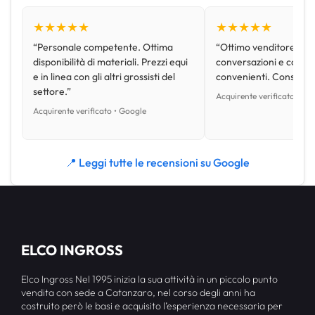
★★★★★
★★★★★
“Personale competente. Ottima
“Ottimo venditore, disp
disponibilità di materiali. Prezzi equi
conversazioni e con pr
e in linea con gli altri grossisti del
convenienti. Consiglio
settore.”
Acquirente verificato • Go
Acquirente verificato • Google
📍 Leggi tutte le recensioni su Google
ELCO INGROSS
Elco Ingross Nel 1995 inizia la sua attività in un piccolo punto
vendita con sede a Catanzaro, nel corso degli anni ha
costruito però le basi e acquisito l’esperienza necessaria per