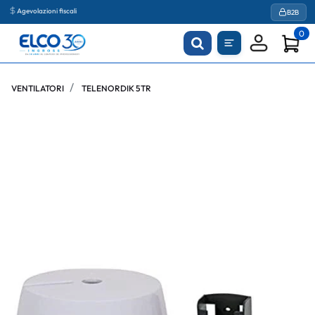
Agevolazioni fiscali
B2B
0
VENTILATORI
TELENORDIK 5TR