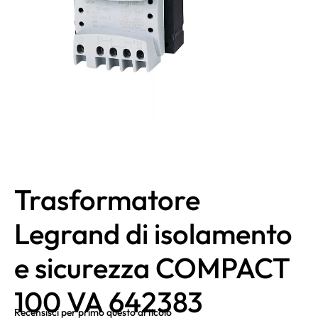
Trasformatore
Legrand di isolamento
e sicurezza COMPACT
100 VA 642383
Recensisci per primo questo articolo