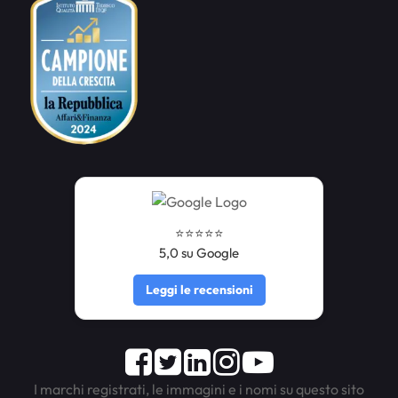
⭐️⭐️⭐️⭐️⭐️
5,0 su Google
Leggi le recensioni
Facebook
Twitter
LinkedIn
Instagram
Youtube
I marchi registrati, le immagini e i nomi su questo sito