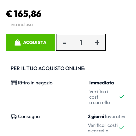
€ 165,86
iva inclusa
Quantità
ACQUISTA
PER IL TUO ACQUISTO ONLINE:
Ritiro in negozio
Immediata
Verifica i
costi
a carrello
Consegna
2 giorni
lavorativi
Verifica i costi
a carrello