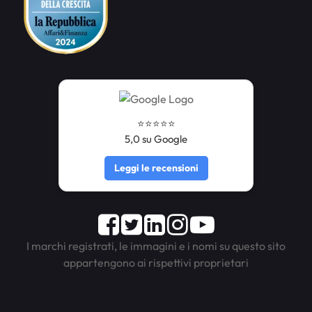
⭐️⭐️⭐️⭐️⭐️
5,0 su Google
Leggi le recensioni
Facebook
Twitter
LinkedIn
Instagram
Youtube
I marchi registrati, le immagini e i nomi su questo sito
appartengono ai rispettivi proprietari