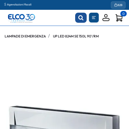
Agevolazioni fiscali
B2B
0
LAMPADE DI EMERGENZA
UP LED 824M SE 150L 90'/RM