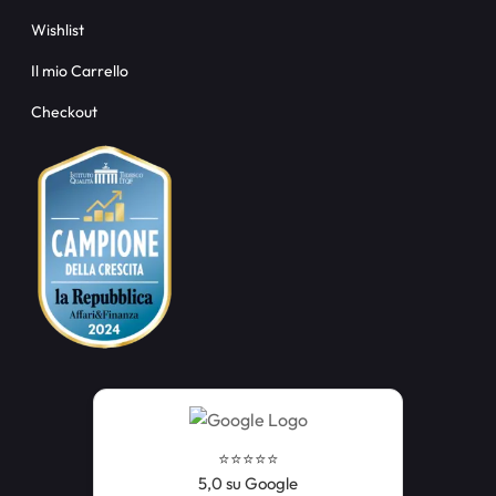
Wishlist
Il mio Carrello
Checkout
⭐️⭐️⭐️⭐️⭐️
5,0 su Google