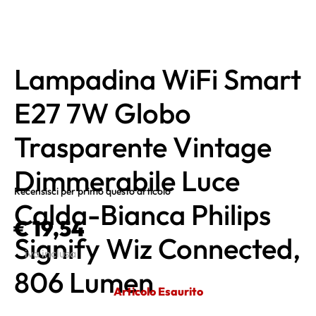
Lampadina WiFi Smart
E27 7W Globo
Trasparente Vintage
Dimmerabile Luce
Recensisci per primo questo articolo
Calda-Bianca Philips
€ 19,54
Signify Wiz Connected,
iva inclusa
806 Lumen
Articolo Esaurito