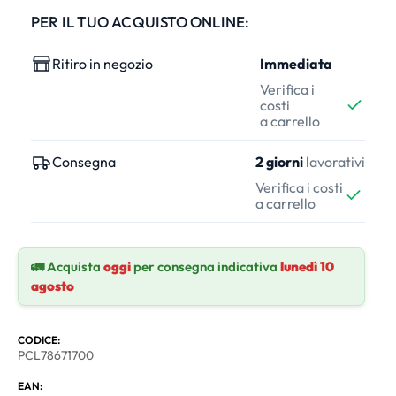
PER IL TUO ACQUISTO ONLINE:
Ritiro in negozio
Immediata
Verifica i
costi
a carrello
Consegna
2 giorni
lavorativi
Verifica i costi
a carrello
🚛 Acquista
oggi
per consegna indicativa
lunedì 10
agosto
CODICE:
PCL78671700
EAN: