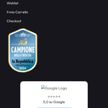
Wishlist
Il mio Carrello
Checkout
⭐️⭐️⭐️⭐️⭐️
5,0 su Google