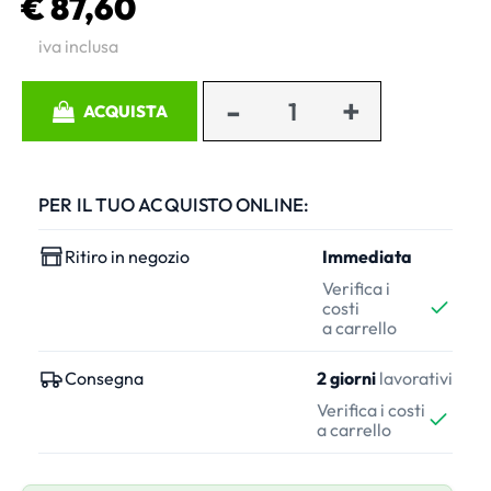
€ 87,60
iva inclusa
Quantità
ACQUISTA
PER IL TUO ACQUISTO ONLINE:
Ritiro in negozio
Immediata
Verifica i
costi
a carrello
Consegna
2 giorni
lavorativi
Verifica i costi
a carrello