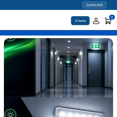
AREA B2B
0
menu