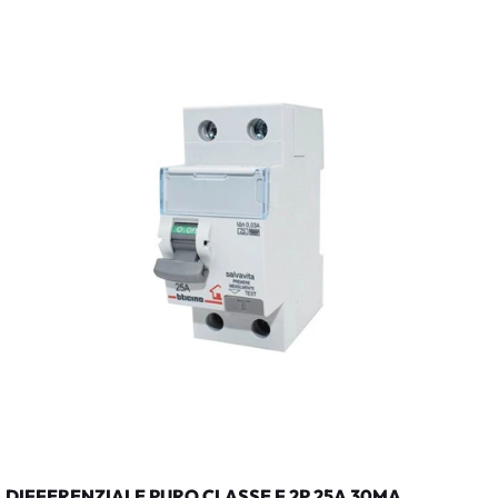
DIFFERENZIALE PURO CLASSE F 2P 25A 30MA