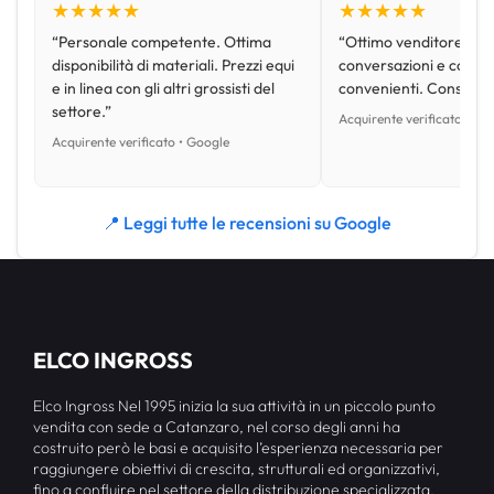
★★★★★
★★★★★
“Personale competente. Ottima
“Ottimo venditore, disp
disponibilità di materiali. Prezzi equi
conversazioni e con pr
e in linea con gli altri grossisti del
convenienti. Consiglio
settore.”
Acquirente verificato • Go
Acquirente verificato • Google
📍 Leggi tutte le recensioni su Google
ELCO INGROSS
Elco Ingross Nel 1995 inizia la sua attività in un piccolo punto
vendita con sede a Catanzaro, nel corso degli anni ha
costruito però le basi e acquisito l’esperienza necessaria per
raggiungere obiettivi di crescita, strutturali ed organizzativi,
fino a confluire nel settore della distribuzione specializzata.