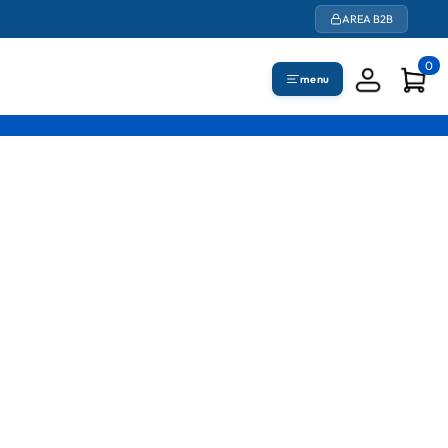
AREA B2B
0
menu