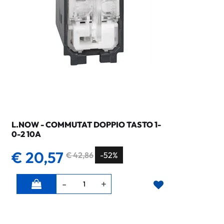
L.NOW - COMMUTAT DOPPIO TASTO 1-
0-2 10A
€ 20,57
€ 42,86
-52%
Quantità