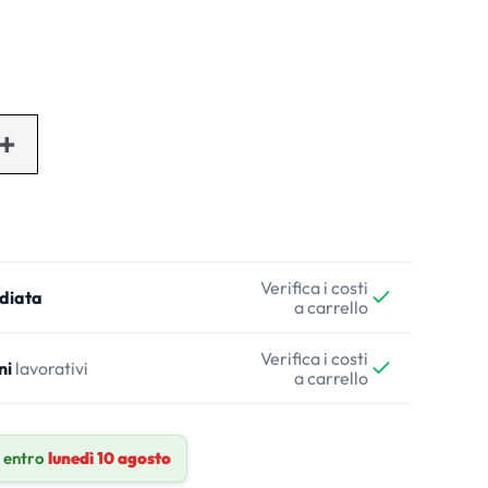
Verifica i costi
diata
a carrello
Verifica i costi
ni
lavorativi
a carrello
 entro
lunedì 10 agosto