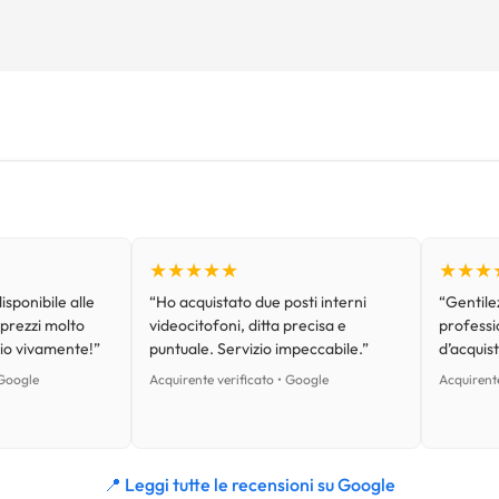
★★★★★
★★★
isponibile alle
“Ho acquistato due posti interni
“Gentilez
 prezzi molto
videocitofoni, ditta precisa e
professi
lio vivamente!”
puntuale. Servizio impeccabile.”
d’acquist
 Google
Acquirente verificato • Google
Acquirente
📍 Leggi tutte le recensioni su Google