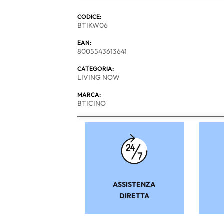
CODICE:
BTIKW06
EAN:
8005543613641
CATEGORIA:
LIVING NOW
MARCA:
BTICINO
ASSISTENZA
DIRETTA