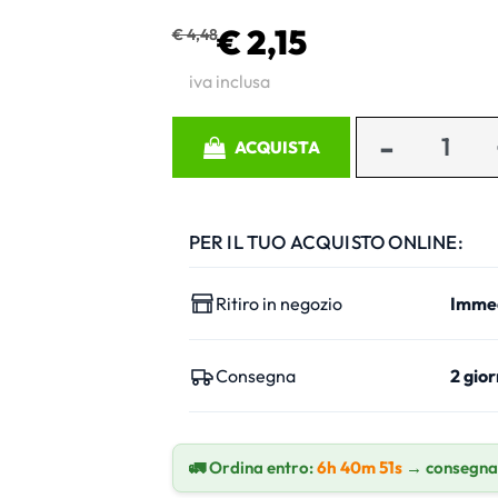
€ 2,15
€ 4,48
iva inclusa
Quantità
ACQUISTA
PER IL TUO ACQUISTO ONLINE:
Ritiro in negozio
Imme
Consegna
2 gior
🚛 Ordina entro:
6h 40m 50s
→ consegna