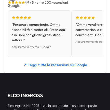
★★★★★
4,9 / 5 • oltre 200 recensioni
★★★★★
★★★★★
“Personale competente. Ottima
“Ottimo venditore, disp
disponibilità di materiali. Prezzi equi
conversazioni e con pr
e in linea con gli altri grossisti del
convenienti. Consiglio
settore.”
Acquirente verificato • Go
Acquirente verificato • Google
📍 Leggi tutte le recensioni su Google
ELCO INGROSS
Elco Ingross Nel 1995 inizia la sua attività in un piccolo punto