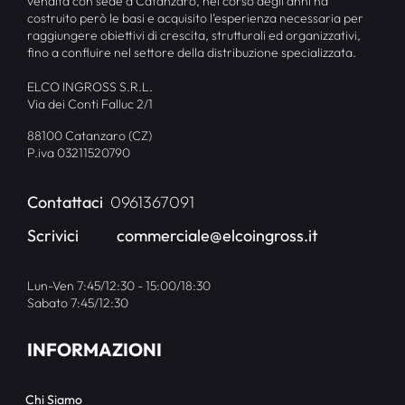
vendita con sede a Catanzaro, nel corso degli anni ha
costruito però le basi e acquisito l’esperienza necessaria per
raggiungere obiettivi di crescita, strutturali ed organizzativi,
fino a confluire nel settore della distribuzione specializzata.
ELCO INGROSS S.R.L.
Via dei Conti Falluc 2/1
88100 Catanzaro (CZ)
P.iva 03211520790
Contattaci
0961367091
Scrivici
commerciale@elcoingross.it
Lun-Ven 7:45/12:30 - 15:00/18:30
Sabato 7:45/12:30
INFORMAZIONI
Chi Siamo