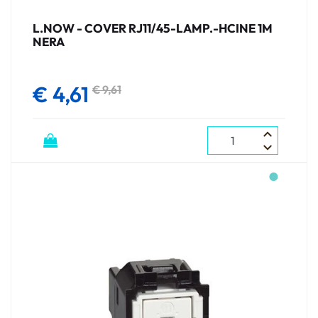
L.NOW - COVER RJ11/45-LAMP.-HCINE 1M
NERA
€ 4,61
€ 9,61
Quantità
●