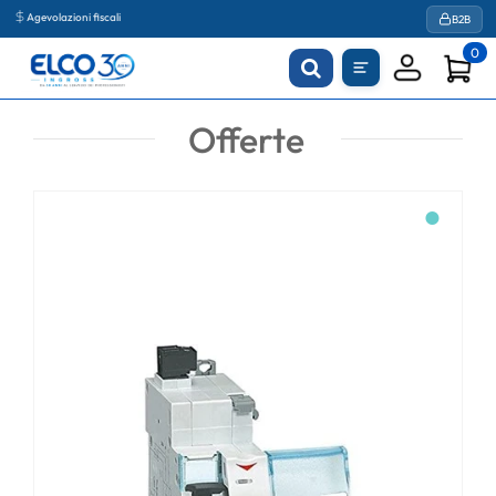
Agevolazioni fiscali
B2B
0
Offerte
●