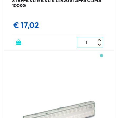
STAFFA KLIMA KLIK L=420 STAFFA CLIMA
100KG
€ 17,02
Quantità
●